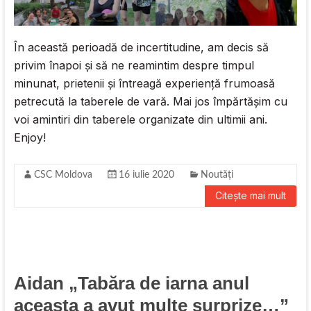
În această perioadă de incertitudine, am decis să
privim înapoi și să ne reamintim despre timpul
minunat, prietenii și întreagă experiență frumoasă
petrecută la taberele de vară. Mai jos împărtășim cu
voi amintiri din taberele organizate din ultimii ani.
Enjoy!
CSC Moldova
16 iulie 2020
Noutăți
Citește mai mult
Aidan „Tabăra de iarna anul
aceasta a avut multe surprize…”