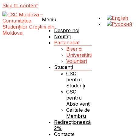
Skip to content
Meniu
Despre noi
Noutăți
Parteneriat
Schimbăm Moldova – schimbând viața unui student!
CSC Moldova – Comunitatea Studenților Creștini
Biserici
din Moldova
Universități
Voluntari
Studenți
CSC
pentru
Studenți
CSC
pentru
Absolvenți
Calitate de
Membru
Redirecționează
2%
Contacte