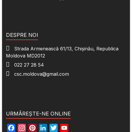
DESPRE NOI
Strada Armenească 61/13, Chișinău, Republica
Moldova MD2012
022 27 28 54
csc.moldova@gmail.com
URMĂREȘTE-NE ONLINE
F
I
P
L
T
Y