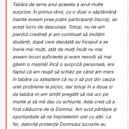
Tabăra de iarna anul aceasta a avut multe
surprize. În primul rând, cu o doar o săptămână
înainte aveam prea puțini participanți înscriși, iar
acest lucru de descuraja. Totuși, nu ne-am
pierdut credință și am continuat să invităm
studenți, după care deodată au început a se
însrie mai mulți, atât de mulți încât nu mai
aveam locuri suficiente și eram nevoiți să mai
găsim o mașină! Încă o surpriză personală, era
faptul că am reușit să schiez pe când am mers
în tabăra cu așteptare că nu o să pot din cauza
unei probleme la picior, dar totuși în a doua zi
de tabăra m-am simțit pregătit să mă urc pe
munte și să mă dau cu schiurile. Asta cred că a
fost călăuzire de la Domnul. Am avut părtășie și
oportunitate să ne împrietenim unii cu alții. La
fel, datorită protecție Domnului lucrurile au