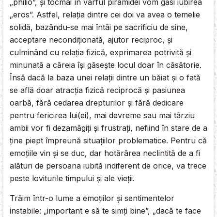
„philio”, şi tocmai în vârful piramidei vom găsi iubirea
„eros”. Astfel, relaţia dintre cei doi va avea o temelie
solidă, bazându-se mai întâi pe sacrificiu de sine,
acceptare necondiţionată, ajutor reciproc, şi
culminând cu relaţia fizică, exprimarea potrivită şi
minunată a căreia îşi găseşte locul doar în căsătorie.
Însă dacă la baza unei relaţii dintre un băiat şi o fată
se află doar atracţia fizică reciprocă şi pasiunea
oarbă, fără cedarea drepturilor şi fără dedicare
pentru fericirea lui(ei), mai devreme sau mai târziu
ambii vor fi dezamăgiţi şi frustraţi, nefiind în stare de a
ţine piept împreună situaţiilor problematice. Pentru că
emoţiile vin şi se duc, dar hotărârea neclintită de a fi
alături de persoana iubită indiferent de orice, va trece
peste loviturile timpului şi ale vieţii.
Trăim într-o lume a emoţiilor şi sentimentelor
instabile: „important e să te simţi bine”, „dacă te face