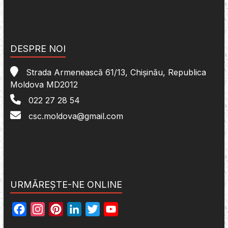
DESPRE NOI
Strada Armenească 61/13, Chișinău, Republica
Moldova MD2012
022 27 28 54
csc.moldova@gmail.com
URMĂREȘTE-NE ONLINE
F
I
P
L
T
Y
a
n
i
i
w
o