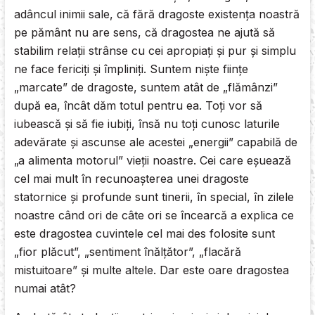
adâncul inimii sale, că fără dragoste existenţa noastră
pe pământ nu are sens, că dragostea ne ajută să
stabilim relaţii strânse cu cei apropiaţi şi pur şi simplu
ne face fericiţi şi împliniţi. Suntem nişte fiinţe
„marcate” de dragoste, suntem atât de „flămânzi”
după ea, încât dăm totul pentru ea. Toţi vor să
iubească şi să fie iubiţi, însă nu toţi cunosc laturile
adevărate şi ascunse ale acestei „energii” capabilă de
„a alimenta motorul” vieţii noastre. Cei care eşuează
cel mai mult în recunoaşterea unei dragoste
statornice şi profunde sunt tinerii, în special, în zilele
noastre când ori de câte ori se încearcă a explica ce
este dragostea cuvintele cel mai des folosite sunt
„fior plăcut”, „sentiment înălţător”, „flacără
mistuitoare” şi multe altele. Dar este oare dragostea
numai atât?