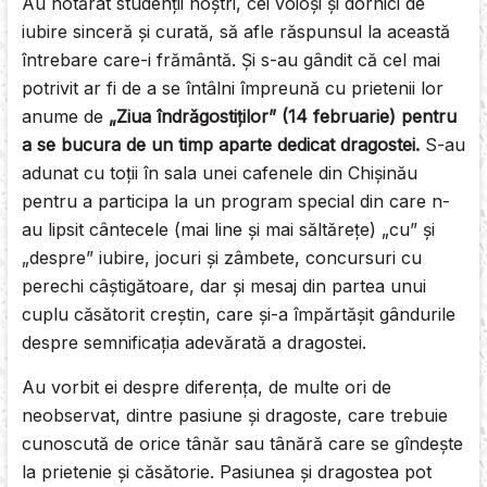
Au hotărât studenţii noştri, cei voioşi şi dornici de
iubire sinceră şi curată, să afle răspunsul la această
întrebare care-i frământă. Şi s-au gândit că cel mai
potrivit ar fi de a se întâlni împreună cu prietenii lor
anume de
„Ziua îndrăgostiţilor” (14 februarie) pentru
a se bucura de un timp aparte dedicat dragostei.
S-au
adunat cu toţii în sala unei cafenele din Chişinău
pentru a participa la un program special din care n-
au lipsit cântecele (mai line şi mai săltăreţe) „cu” şi
„despre” iubire, jocuri şi zâmbete, concursuri cu
perechi câștigătoare, dar şi mesaj din partea unui
cuplu căsătorit creştin, care şi-a împărtăşit gândurile
despre semnificaţia adevărată a dragostei.
Au vorbit ei despre diferenţa, de multe ori de
neobservat, dintre pasiune şi dragoste, care trebuie
cunoscută de orice tânăr sau tânără care se gîndeşte
la prietenie şi căsătorie. Pasiunea şi dragostea pot