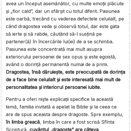
avea un început asemănător, cu multe emoţii plăcute
şi „fior cald”, dar un sfârşit cu totul diferit. Pasiunea
este oarbă, trecând cu vederea defectele celuilalt, pe
când dragostea vede şi observă totul, dar este gata
să ierte şi să rabde, căutând să-l susţină pe
partener(ă) în încercările lui(ei) de a se schimba.
Pasiunea este concentrată mai mult asupra
exteriorului persoanei de sex opus şi este egoistă,
având o dorinţă permanentă numai de a primi.
Dragostea, însă dăruieşte, este preocupată de dorinţa
de a face bine celuilalt şi este interesată mai mult de
personalitatea şi interiorul persoanei iubite.
Pentru a oferi nişte explicaţii specifice la această
temă, familia invitată a apelat la Biblie şi la ceea ce
are de spus aceasta despre dragoste. Spre exemplu,
în limba greacă
, limba în care a fost scrisă Sfînta
Scriptură,
cuvântul „dragoste” are câteva