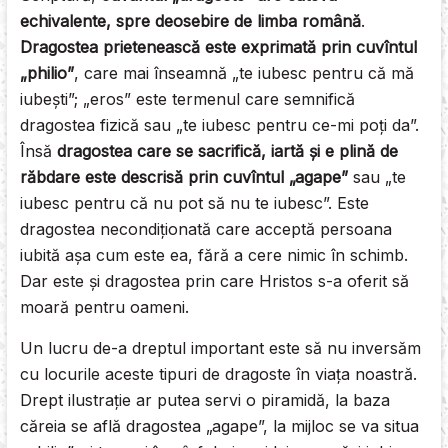
echivalente, spre deosebire de limba română
.
Dragostea prietenească este exprimată prin cuvîntul
„philio”
, care mai înseamnă „te iubesc pentru că mă
iubeşti”; „eros” este termenul care semnifică
dragostea fizică sau „te iubesc pentru ce-mi poţi da”.
Însă
dragostea care se sacrifică, iartă şi e plină de
răbdare este descrisă prin cuvîntul „agape”
sau „te
iubesc pentru că nu pot să nu te iubesc”. Este
dragostea necondiţionată care acceptă persoana
iubită aşa cum este ea, fără a cere nimic în schimb.
Dar este şi dragostea prin care Hristos s-a oferit să
moară pentru oameni.
Un lucru de-a dreptul important este să nu inversăm
cu locurile aceste tipuri de dragoste în viaţa noastră.
Drept ilustraţie ar putea servi o piramidă, la baza
căreia se află dragostea „agape”, la mijloc se va situa