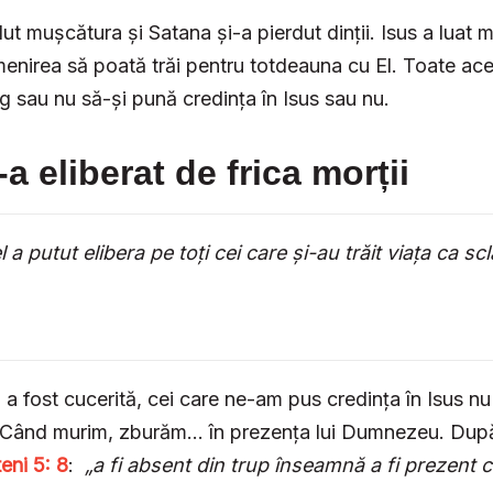
ut mușcătura și Satana și-a pierdut dinții. Isus a luat 
enirea să poată trăi pentru totdeauna cu El. Toate ac
eg sau nu să-și pună credința în Isus sau nu.
-a eliberat de frica morții
 a putut elibera pe toți cei care și-au trăit viața ca scl
a fost cucerită, cei care ne-am pus credința în Isus nu
 Când murim, zburăm… în prezența lui Dumnezeu. Dup
eni 5: 8
:
„a fi absent din trup înseamnă a fi prezent