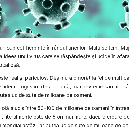
n subiect fierbinte în rândul tinerilor. Mulți se tem. Ma
a ideea unui virus care se răspândește și ucide în afara 
ocalipsă.
ste real și periculos. Deși nu a omorât la fel de mult 
epidemiologi sunt de acord că, mai devreme sau mai târ
putea ucide sute de milioane de oameni.
niolă a ucis între 50-100 de milioane de oameni în într
i, literalmente este de 6 ori mai mare, dacă o eroare de
el mondial astăzi, ar putea ucide sute de milioane de o