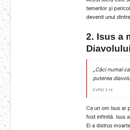
temerilor și peri
devenit unul dintre
2. Isus a 
Diavolulu
„Căci numai ca 
puterea diavolu
EVREI 2:14
Ca un om Isus ar 
fost infinită. Isus
El a distrus moart