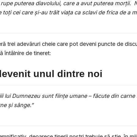
rupe puterea diavolului, care a avut puterea morții. N
 toți cei care și-au trăit viața ca sclavi de frica de a m
ră trei adevăruri cheie care pot deveni puncte de discu
 întâlnire de tineret:
devenit unul dintre noi
i lui Dumnezeu sunt ființe umane – făcute din carne ș
rne și sânge.”
mnificativ, deoarece tinerii noștri trebuie să știe, în mij