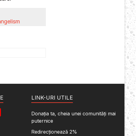
angelism
E
LINK-URI UTILE
Y
Donația ta, cheia unei comunități mai
o
puternice
u
Redirecționează 2%