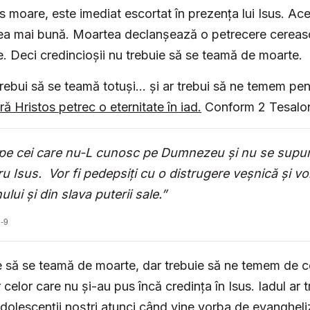
 moare, este imediat escortat în prezența lui Isus. Ac
 cea mai bună. Moartea declanșează o petrecere cereas
. Deci credincioșii nu trebuie să se teamă de moarte.
trebui să se teamă totuși… și ar trebui să ne temem pen
ă Hristos petrec o eternitate în iad.
Conform 2 Tesaloni
 pe cei care nu-L cunosc pe Dumnezeu și nu se supu
 Isus. Vor fi pedepsiți cu o distrugere veșnică și vor
ui și din slava puterii sale.”
-9
ie să se teamă de moarte, dar trebuie să ne temem de 
 celor care nu și-au pus încă credința în Isus. Iadul ar 
adolescenții noștri atunci când vine vorba de evangheli