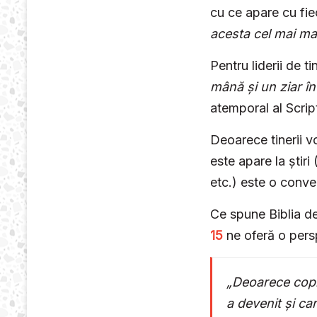
cu ce apare cu fie
acesta cel mai ma
Pentru liderii de 
mână și un ziar în
atemporal al Script
Deoarece tinerii 
este apare la știr
etc.) este o conve
Ce spune Biblia d
15
ne oferă o pers
„Deoarece copii
a devenit și ca