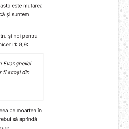
easta este mutarea
că și suntem
tru și noi pentru
ceni 1: 8,9:
n Evangheliei
 fi scoși din
ceea ce moartea în
trebui să aprindă
zare.