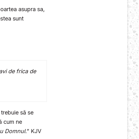
moartea asupra sa,
estea sunt
avi de frica de
 trebuie să se
ă cum ne
 cu Domnul.
” KJV