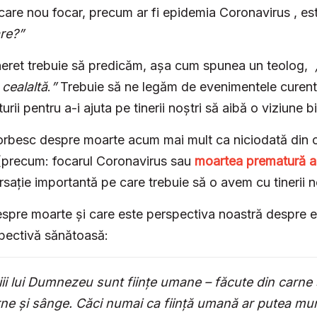
care nou focar, precum ar fi epidemia Coronavirus , es
re?”
tineret trebuie să predicăm, așa cum spunea un teolog,
 cealaltă
.
”
Trebuie să ne legăm de evenimentele curent
urii pentru a-i ajuta pe tinerii noștri să aibă o viziune b
vorbesc despre moarte acum mai mult ca niciodată din 
i (precum: focarul Coronavirus sau
moartea prematură a 
rsație importantă pe care trebuie să o avem cu tinerii n
espre moarte și care este perspectiva noastră despre 
pectivă sănătoasă:
i lui Dumnezeu sunt ființe umane – făcute din carne ș
rne și sânge. Căci numai ca ființă umană ar putea mur