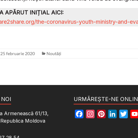
 APĂRUT INIȚIAL AICI:
.dare2share.org/the-coronavirus-youth-ministry-and-ev
25 februarie 2020
Noutăți
 NOI
URMĂREȘTE-NE ONLIN
a Armenească 61/13,
F
I
P
L
T
, Republica Moldova
a
n
i
i
w
c
s
n
n
i
27 28 54