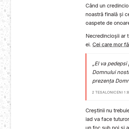
Când un credincios
noastră finală și
oaspete de onoare
Necredincioșii ar 
ei.
Cei care mor făr
„El va pedepsi
Domnului nostru
prezența Domnul
2 TESALONICENI 1:8
Creștinii nu trebu
iad va face tuturor
un foc sub noi și 