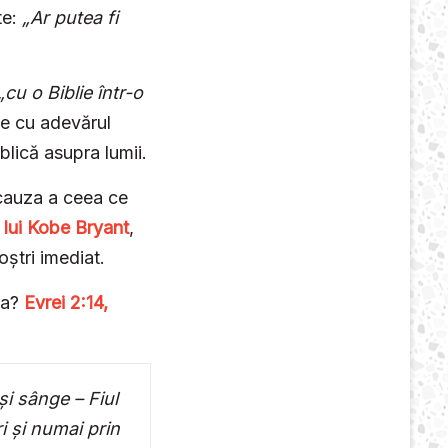
te:
„Ar putea fi
„cu o Biblie într-o
e cu adevărul
iblică asupra lumii.
cauza a ceea ce
lui Kobe Br
y
a
n
t
,
oștri imediat.
ea?
Evrei 2:14,
i sânge – Fiul
i și numai prin