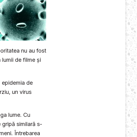
joritatea nu au fost
lumii de filme și
ca epidemia de
ziu, un virus
eaga lume. Cu
 gripă similară s-
ameni. Întrebarea