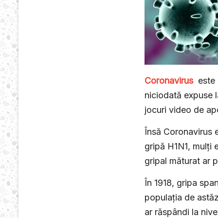
Coronavirus
este u
niciodată expuse l
jocuri video de ap
Însă Coronavirus e
gripă H1N1, mulți 
gripal măturat ar 
În 1918, gripa spa
populația de astăz
ar răspândi la niv