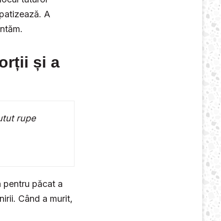
patizează. A
untăm.
rții și a
utut rupe
 pentru păcat a
irii. Când a murit,