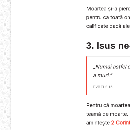
Moartea și-a pierd
pentru ca toată om
calificate dacă al
3. Isus ne
„Numai astfel el
a muri.”
EVREI 2:15
Pentru că moartea 
teamă de moarte.
amintește
2 Corint