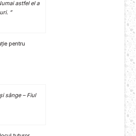
umai astfel el a
uri. ”
ție pentru
i sânge – Fiul
locul tuturor