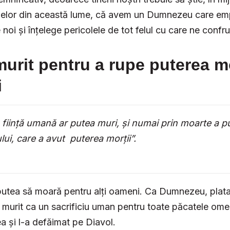
colelor din această lume, că avem un Dumnezeu care em
 noi și înțelege pericolele de tot felul cu care ne confr
murit pentru a rupe puterea mo
i
ființă umană ar putea muri, și numai prin moarte a p
lui, care a avut puterea morții”.
putea să moară pentru alți oameni. Ca Dumnezeu, plata
 a murit ca un sacrificiu uman pentru toate păcatele omen
ea și l-a defăimat pe Diavol.