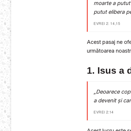
moarte a putut 
putut elibera pe
EVREI 2: 14,15
Acest pasaj ne ofe
următoarea noastră
1. Isus a 
„Deoarece copii
a devenit și ca
EVREI 2:14
Acest lucru este se