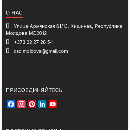
О НАС
Улица Армянская 61/13, Кишинев, Республика
Молдова MD2012
+373 22 27 28 54
csc.moldova@gmail.com
ПРИСОЕДИНЯЙТЕСЬ
F
I
P
L
Y
a
n
i
i
o
c
s
n
n
u
e
t
t
k
T