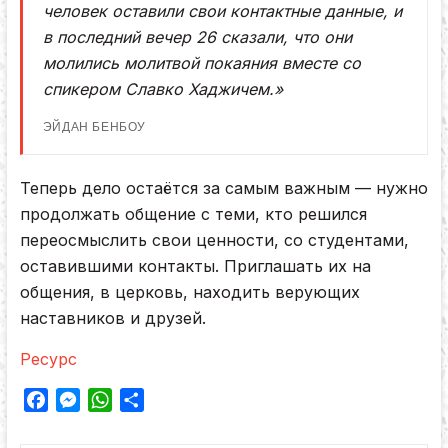
человек оставили свои контактные данные, и
в последний вечер 26 сказали, что они
молились молитвой покаяния вместе со
спикером Славко Хаджичем.»
ЭЙДАН БЕНБОУ
Теперь дело остаётся за самым важным — нужно
продолжать общение с теми, кто решился
переосмыслить свои ценности, со студентами,
оставившими контакты. Приглашать их на
общения, в церковь, находить верующих
наставников и друзей.
Pесурс
F
M
W
О
a
e
h
т
c
s
a
п