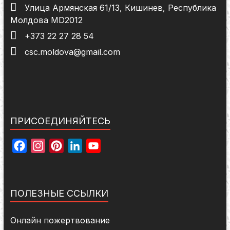
Улица Армянская 61/13, Кишинев, Республика
Молдова MD2012
+373 22 27 28 54
csc.moldova@gmail.com
ПРИСОЕДИНЯЙТЕСЬ
F
I
P
L
Y
a
n
i
i
o
c
s
n
n
u
e
t
t
k
T
ПОЛЕЗНЫЕ ССЫЛКИ
b
a
e
e
u
o
g
r
d
b
Онлайн пожертвование